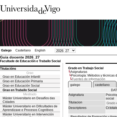
Galego
Castellano
English
Guia docente 2026_27
Facultade de Educación e Traballo Social
Grado en Trabajo Social
Titulacións
Asignaturas
Grao
Psicología: Métodos y técnicas d
Grao en Educación Infantil
Fuentes de información
Grao en Educación Primaria
galego
castellano
Grao en Educación Social
Grao en Traballo Social
DAT
Mestrado
Asignatura
Psicolo
Máster Universitario en Desafíos das
social
Cidades
Titulacion
Grado 
Máster Universitario en Dificultades de
Descriptores
Cr.total
Aprendizaxe e Procesos Cognitivos
Máster Universitario en Intervención
Resultados de Formación y Apre