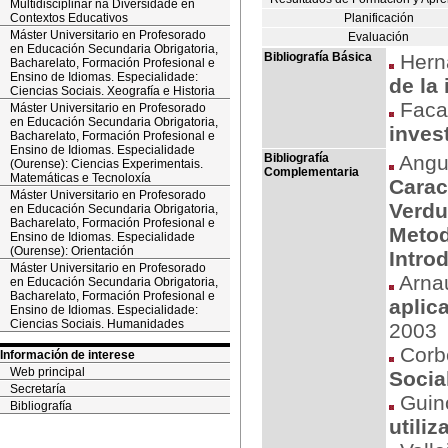
Multidisciplinar na Diversidade en
Contextos Educativos
Planificación
Máster Universitario en Profesorado
Evaluación
en Educación Secundaria Obrigatoria,
Bibliografía Básica
Herná
Bacharelato, Formación Profesional e
Ensino de Idiomas. Especialidade:
de la
Ciencias Sociais. Xeografía e Historia
Facal
Máster Universitario en Profesorado
en Educación Secundaria Obrigatoria,
inves
Bacharelato, Formación Profesional e
Ensino de Idiomas. Especialidade
Bibliografía
Angue
(Ourense): Ciencias Experimentais.
Complementaria
Matemáticas e Tecnoloxía
Carac
Máster Universitario en Profesorado
Verdu
en Educación Secundaria Obrigatoria,
Bacharelato, Formación Profesional e
Metod
Ensino de Idiomas. Especialidade
(Ourense): Orientación
Intro
Máster Universitario en Profesorado
Arnau
en Educación Secundaria Obrigatoria,
Bacharelato, Formación Profesional e
aplic
Ensino de Idiomas. Especialidade:
Ciencias Sociais. Humanidades
2003
Corbe
Información de interese
Web principal
Socia
Secretaría
Guino
Bibliografía
utiliz