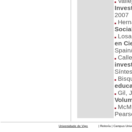
Vallej
Inves
2007
Hern
Socia
Losad
en Ci
Spain
Calle
inves
Síntes
Bisqu
educa
Gil, 
Volume
McMil
Pears
Universidade de Vigo
| Reitoría | Campus Universit