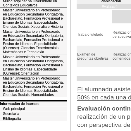
Multidisciplinar na Diversidade en
Planificación
Contextos Educativos
Evaluación
Máster Universitario en Profesorado
en Educación Secundaria Obrigatoria,
Bacharelato, Formación Profesional e
Ensino de Idiomas. Especialidade:
Ciencias Sociais. Xeografía e Historia
Máster Universitario en Profesorado
Realización
Trabajo tutelado
en Educación Secundaria Obrigatoria,
perspectiv
Bacharelato, Formación Profesional e
Ensino de Idiomas. Especialidade
(Ourense): Ciencias Experimentais.
Matemáticas e Tecnoloxía
Examen de
Realizació
Máster Universitario en Profesorado
preguntas objetivas
contenidos
en Educación Secundaria Obrigatoria,
Bacharelato, Formación Profesional e
Ensino de Idiomas. Especialidade
(Ourense): Orientación
Máster Universitario en Profesorado
en Educación Secundaria Obrigatoria,
Bacharelato, Formación Profesional e
El alumnado asisten
Ensino de Idiomas. Especialidade:
Ciencias Sociais. Humanidades
50% en cada una de
Información de interese
Evaluación contin
Web principal
Secretaría
realización de un 
Bibliografía
con perspectiva de