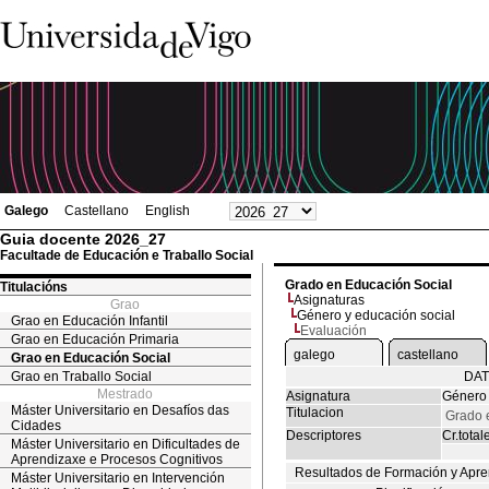
Galego
Castellano
English
Guia docente 2026_27
Facultade de Educación e Traballo Social
Grado en Educación Social
Titulacións
Asignaturas
Grao
Género y educación social
Grao en Educación Infantil
Evaluación
Grao en Educación Primaria
galego
castellano
Grao en Educación Social
Grao en Traballo Social
DAT
Mestrado
Asignatura
Género 
Máster Universitario en Desafíos das
Titulacion
Grado 
Cidades
Descriptores
Cr.total
Máster Universitario en Dificultades de
Aprendizaxe e Procesos Cognitivos
Resultados de Formación y Apre
Máster Universitario en Intervención