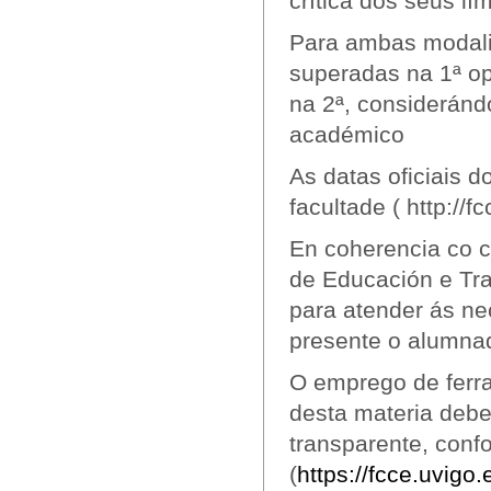
crítica dos seus lí
Para ambas modalid
superadas na 1ª op
na 2ª, consideránd
académico
As datas oficiais 
facultade ( http://
En coherencia co c
de Educación e Tra
para atender ás ne
presente o alumna
O emprego de ferra
desta materia debe
transparente, conf
(
https://fcce.uvigo.