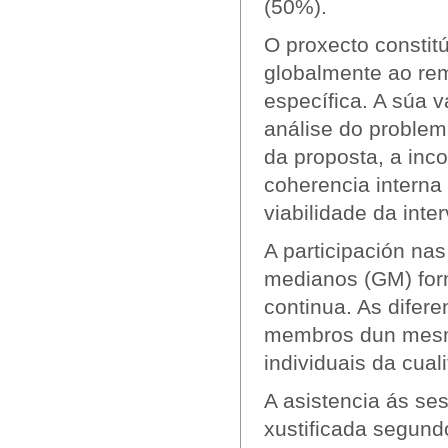
(50%).
O proxecto constit
globalmente ao rem
específica. A súa v
análise do problem
da proposta, a inc
coherencia interna
viabilidade da inte
A participación na
medianos (GM) form
continua. As difere
membros dun mesmo
individuais da cuali
A asistencia ás se
xustificada segund