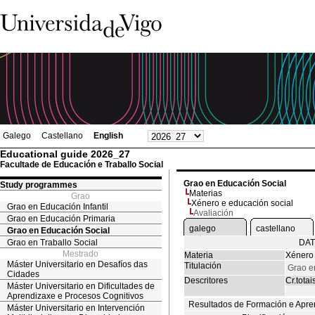
Galego
Castellano
English
Educational guide 2026_27
Facultade de Educación e Traballo Social
Grao en Educación Social
Study programmes
Materias
Grao
Xénero e educación social
Grao en Educación Infantil
Avaliación
Grao en Educación Primaria
galego
castellano
Grao en Educación Social
Grao en Traballo Social
DAT
Mestrado
Materia
Xénero 
Máster Universitario en Desafíos das
Titulación
Grao e
Cidades
Descritores
Cr.totai
Máster Universitario en Dificultades de
Aprendizaxe e Procesos Cognitivos
Resultados de Formación e Apre
Máster Universitario en Intervención