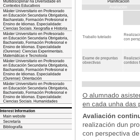
Multidisciplinar na Diversidade en
Planificación
Contextos Educativos
Avaliación
Máster Universitario en Profesorado
en Educación Secundaria Obrigatoria,
Bacharelato, Formación Profesional e
Ensino de Idiomas. Especialidade:
Ciencias Sociais. Xeografía e Historia
Máster Universitario en Profesorado
Realizaci
Traballo tutelado
en Educación Secundaria Obrigatoria,
con persp
Bacharelato, Formación Profesional e
Ensino de Idiomas. Especialidade
(Ourense): Ciencias Experimentais.
Matemáticas e Tecnoloxía
Exame de preguntas
Realizac
Máster Universitario en Profesorado
obxectivas
contidos 
en Educación Secundaria Obrigatoria,
Bacharelato, Formación Profesional e
Ensino de Idiomas. Especialidade
(Ourense): Orientación
Máster Universitario en Profesorado
en Educación Secundaria Obrigatoria,
Bacharelato, Formación Profesional e
O alumnado asisten
Ensino de Idiomas. Especialidade:
Ciencias Sociais. Humanidades
en cada unha das p
Interest Information
Avaliación contin
Main website
Secretaría
realización dun pr
Bibliografía
con perspectiva de