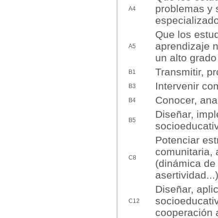
problemas y 
A4
especializado
Que los estud
aprendizaje 
A5
un alto grad
Transmitir, p
B1
Intervenir co
B3
Conocer, anal
B4
Diseñar, imp
B5
socioeducati
Potenciar est
comunitaria, 
C8
(dinámica de
asertividad...
Diseñar, apli
socioeducativ
C12
cooperación a