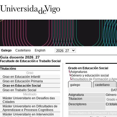
Galego
Castellano
English
Guia docente 2026_27
Facultade de Educación e Traballo Social
Grado en Educación Social
Titulacións
Asignaturas
Grao
Género y educación social
Grao en Educación Infantil
Resultados de Formación y Apr
Grao en Educación Primaria
galego
castellano
Grao en Educación Social
Grao en Traballo Social
DAT
Mestrado
Asignatura
Género 
Máster Universitario en Desafíos das
Titulacion
Grado 
Cidades
Descriptores
Cr.total
Máster Universitario en Dificultades de
Aprendizaxe e Procesos Cognitivos
Resultados de Formación y Apre
Máster Universitario en Intervención