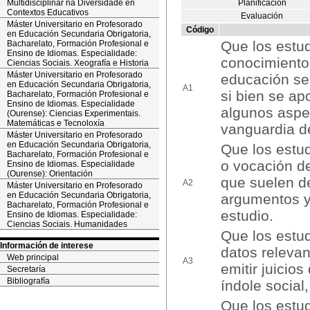
Multidisciplinar na Diversidade en
Planificación
Contextos Educativos
Evaluación
Máster Universitario en Profesorado
Código
en Educación Secundaria Obrigatoria,
Que los estu
Bacharelato, Formación Profesional e
Ensino de Idiomas. Especialidade:
conocimientos
Ciencias Sociais. Xeografía e Historia
Máster Universitario en Profesorado
educación sec
en Educación Secundaria Obrigatoria,
A1
si bien se ap
Bacharelato, Formación Profesional e
Ensino de Idiomas. Especialidade
algunos aspe
(Ourense): Ciencias Experimentais.
Matemáticas e Tecnoloxía
vanguardia d
Máster Universitario en Profesorado
en Educación Secundaria Obrigatoria,
Que los estud
Bacharelato, Formación Profesional e
o vocación d
Ensino de Idiomas. Especialidade
(Ourense): Orientación
que suelen d
A2
Máster Universitario en Profesorado
en Educación Secundaria Obrigatoria,
argumentos y
Bacharelato, Formación Profesional e
estudio.
Ensino de Idiomas. Especialidade:
Ciencias Sociais. Humanidades
Que los estud
Información de interese
datos relevan
Web principal
A3
emitir juicio
Secretaría
Bibliografía
índole social,
Que los estud