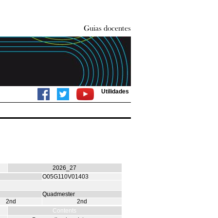
Utilidades
2026_27
O05G110V01403
Quadmester
2nd
2nd
Contents