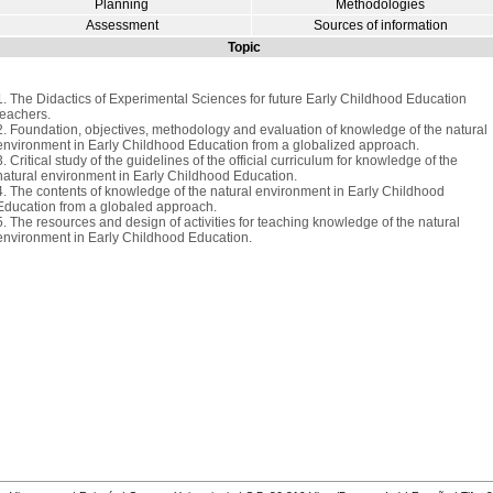
Planning
Methodologies
Assessment
Sources of information
Topic
1. The Didactics of Experimental Sciences for future Early Childhood Education
teachers.
2. Foundation, objectives, methodology and evaluation of knowledge of the natural
environment in Early Childhood Education from a globalized approach.
3. Critical study of the guidelines of the official curriculum for knowledge of the
natural environment in Early Childhood Education.
4. The contents of knowledge of the natural environment in Early Childhood
Education from a globaled approach.
5. The resources and design of activities for teaching knowledge of the natural
environment in Early Childhood Education.