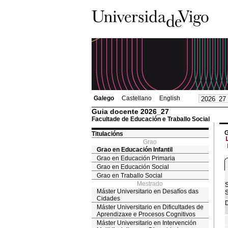
Galego
Castellano
English
Guia docente 2026_27
Facultade de Educación e Traballo Social
G
Titulacións
Grao
Grao en Educación Infantil
Grao en Educación Primaria
Grao en Educación Social
Grao en Traballo Social
Mestrado
S
Máster Universitario en Desafíos das
S
Cidades
D
Máster Universitario en Dificultades de
Aprendizaxe e Procesos Cognitivos
Máster Universitario en Intervención