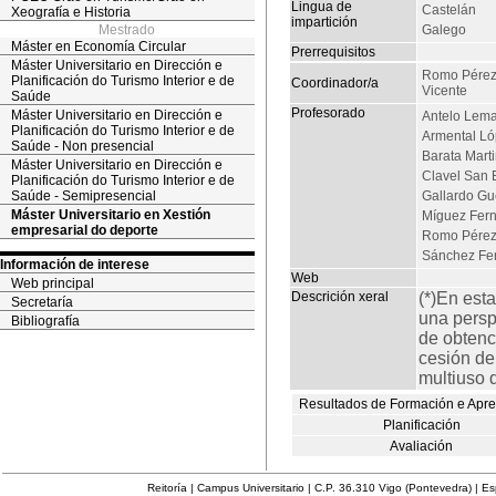
Lingua de
Castelán
Xeografía e Historia
impartición
Mestrado
Galego
Máster en Economía Circular
Prerrequisitos
Máster Universitario en Dirección e
Romo Pérez
Planificación do Turismo Interior e de
Coordinador/a
Vicente
Saúde
Profesorado
Máster Universitario en Dirección e
Antelo Lema
Planificación do Turismo Interior e de
Armental Ló
Saúde - Non presencial
Barata Mart
Máster Universitario en Dirección e
Clavel San 
Planificación do Turismo Interior e de
Saúde - Semipresencial
Gallardo Gu
Máster Universitario en Xestión
Míguez Fern
empresarial do deporte
Romo Pérez,
Sánchez Fer
Información de interese
Web
Web principal
Descrición xeral
(*)En est
Secretaría
una persp
Bibliografía
de obtenc
cesión de
multiuso d
Resultados de Formación e Apr
Planificación
Avaliación
Reitoría | Campus Universitario | C.P. 36.310 Vigo (Pontevedra) | E