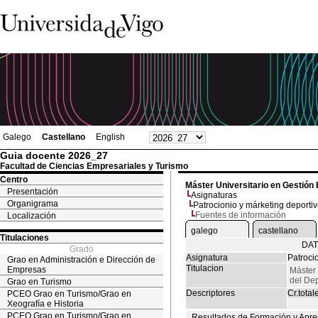
Galego
Castellano
English
Guia docente 2026_27
Facultad de Ciencias Empresariales y Turismo
Centro
Máster Universitario en Gestión
Presentación
Asignaturas
Organigrama
Patrocionio y márketing deporti
Fuentes de información
Localización
galego
castellano
Titulaciones
DAT
Grado
Asignatura
Patroci
Grao en Administración e Dirección de
Titulacion
Empresas
Máster 
del De
Grao en Turismo
Descriptores
Cr.total
PCEO Grao en Turismo/Grao en
Xeografía e Historia
PCEO Grao en Turismo/Grao en
Resultados de Formación y Apre