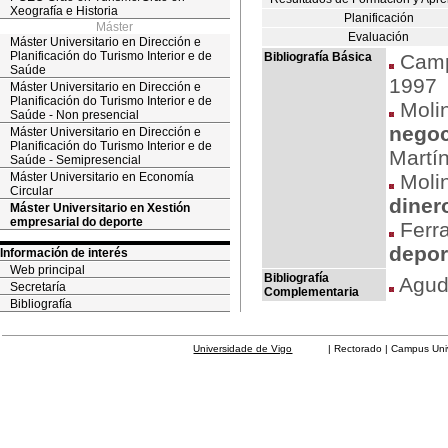
Xeografía e Historia
Planificación
Máster
Evaluación
Máster Universitario en Dirección e
Planificación do Turismo Interior e de
Bibliografía Básica
Camp
Saúde
1997
Máster Universitario en Dirección e
Planificación do Turismo Interior e de
Molin
Saúde - Non presencial
negoc
Máster Universitario en Dirección e
Planificación do Turismo Interior e de
Martí
Saúde - Semipresencial
Máster Universitario en Economía
Molin
Circular
diner
Máster Universitario en Xestión
empresarial do deporte
Ferra
depor
Información de interés
Web principal
Bibliografía
Agud
Secretaría
Complementaria
Bibliografía
Universidade de Vigo
| Rectorado | Campus Universit