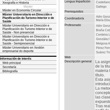
Lengua Impartición
Castellan
Xeografía e Historia
Máster
Gallego
Máster en Economía Circular
Prerrequisitos
Máster Universitario en Dirección e
Alén Gonz
Planificación do Turismo Interior e de
Coordinador/a
María Elis
Saúde
Profesorado
Máster Universitario en Dirección e
Alén Gonzá
Planificación do Turismo Interior e de
Braña Cob
Saúde - Non presencial
Cerdeira L
Máster Universitario en Dirección e
González
Planificación do Turismo Interior e de
Saúde - Semipresencial
Melgosa Ar
Máster Universitario en Xestión
Pérez Fer
empresarial do deporte
Suárez Tro
Web
Información de interés
Descripción general
La asign
Web principal
de la ti
Secretaría
materia 
Bibliografía
título.
Esta asi
introduc
La metod
concepto
las clas
expuesto
Tras rea