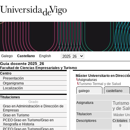
Galego
Castellano
English
Guia docente 2025_26
Facultad de Ciencias Empresariales y Turismo
Centro
Máster Universitario en Dirección
Presentación
Asignaturas
Organigrama
Turismo Termal y de Salud
Localización
galego
castellano
Titulaciones
Grado
Asignatura
Turismo
Grao en Administración e Dirección de
y de Sa
Empresas
Titulacion
Máster Uni
Grao en Turismo
PCEO Grao en Turismo/Grao en
Descriptores
Cr.totales
Xeografía e Historia
9
PCEO Grao en Turismo/Grao en