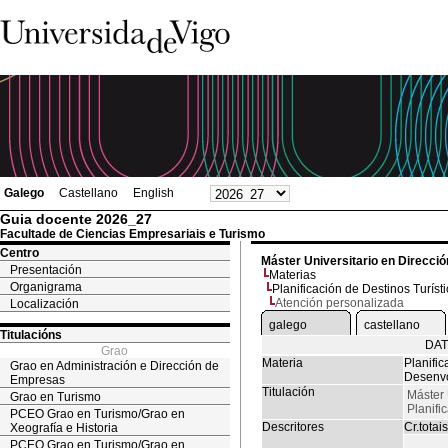
Galego
Castellano
English
Guia docente 2026_27
Facultade de Ciencias Empresariais e Turismo
Centro
Máster Universitario en Direcció
Presentación
Materias
Organigrama
Planificación de Destinos Turís
Atención personalizada
Localización
galego
castellano
Titulacións
DAT
Grao
Materia
Planific
Grao en Administración e Dirección de
Desenvo
Empresas
Titulación
Máster 
Grao en Turismo
Planifi
PCEO Grao en Turismo/Grao en
Descritores
Cr.totais
Xeografía e Historia
PCEO Grao en Turismo/Grao en