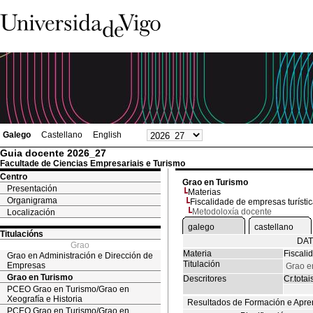
Galego
Castellano
English
Guia docente 2026_27
Facultade de Ciencias Empresariais e Turismo
Centro
Grao en Turismo
Presentación
Materias
Organigrama
Fiscalidade de empresas turísti
Metodoloxía docente
Localización
galego
castellano
Titulacións
DAT
Grao
Materia
Fiscali
Grao en Administración e Dirección de
Titulación
Empresas
Grao e
Grao en Turismo
Descritores
Cr.totai
PCEO Grao en Turismo/Grao en
Xeografía e Historia
Resultados de Formación e Apre
PCEO Grao en Turismo/Grao en