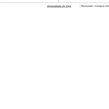
Universidade de Vigo
| Rectorado | Campus Universit