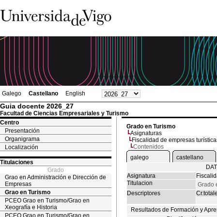
Galego
Castellano
English
Guia docente 2026_27
Facultad de Ciencias Empresariales y Turismo
Centro
Grado en Turismo
Presentación
Asignaturas
Organigrama
Fiscalidad de empresas turística
Contenidos
Localización
galego
castellano
Titulaciones
DAT
Grado
Asignatura
Fiscali
Grao en Administración e Dirección de
Titulacion
Empresas
Grado 
Grao en Turismo
Descriptores
Cr.total
PCEO Grao en Turismo/Grao en
Xeografía e Historia
Resultados de Formación y Apre
PCEO Grao en Turismo/Grao en