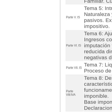
Familiar. C
Tema 5: Int
Naturaleza y
Parte V. IS
pasivos. Ex
impositivo.
Tema 6: Aju
Ingresos co
imputación 
Parte VI. IS
reducida d
negativas d
Tema 7: Liq
Parte VII. IS
Proceso de 
Tema 8: Des
característi
funcionamen
Parte
VIII:IVA
imponible.
Base imponi
Declaracio