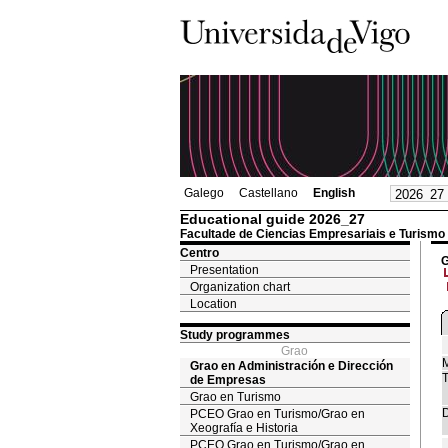
Galego
Castellano
English
Educational guide 2026_27
Facultade de Ciencias Empresariais e Turismo
Centro
G
Presentation
Organization chart
Location
Study programmes
Grao
M
Grao en Administración e Dirección
T
de Empresas
Grao en Turismo
D
PCEO Grao en Turismo/Grao en
Xeografía e Historia
PCEO Grao en Turismo/Grao en