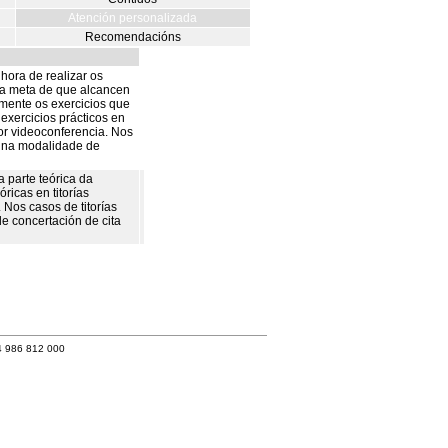
Atención personalizada
Recomendacións
hora de realizar os
oa meta de que alcancen
mente os exercicios que
exercicios prácticos en
por videoconferencia. Nos
se na modalidade de
 parte teórica da
ricas en titorías
. Nos casos de titorías
de concertación de cita
4 986 812 000