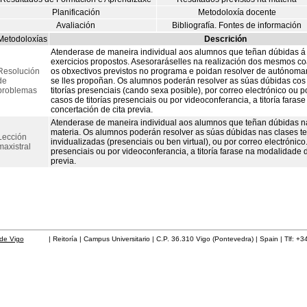
Planificación
Metodoloxía docente
Avaliación
Bibliografía. Fontes de información
Metodoloxías
Descrición
Atenderase de maneira individual aos alumnos que teñan dúbidas á 
exercicios propostos. Asesoraráselles na realización dos mesmos c
Resolución
os obxectivos previstos no programa e poidan resolver de autónoma
de
se lles propoñan. Os alumnos poderán resolver as súas dúbidas cos 
problemas
titorías presenciais (cando sexa posible), por correo electrónico ou 
casos de titorías presenciais ou por videoconferancia, a titoría fara
concertación de cita previa.
Atenderase de maneira individual aos alumnos que teñan dúbidas na
materia. Os alumnos poderán resolver as súas dúbidas nas clases teó
Lección
invidualizadas (presenciais ou ben virtual), ou por correo electrónico
maxistral
presenciais ou por videoconferancia, a titoría farase na modalidade 
previa.
de Vigo
| Reitoría | Campus Universitario | C.P. 36.310 Vigo (Pontevedra) | Spain | Tlf: +3