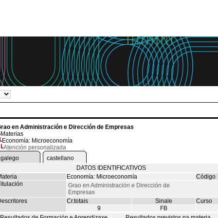
rao en Administración e Dirección de Empresas
Materias
Economía: Microeconomía
Atención personalizada
galego
castellano
DATOS IDENTIFICATIVOS
ateria
Economía: Microeconomía
Código
itulación
Grao en Administración e Dirección de
Empresas
escritores
Cr.totais
Sinale
Curso
9
FB
Resultados de Formación e Aprendizaxe
Resultados previstos na materia