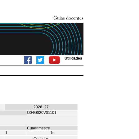
Utilidades
2026_27
O04G020V01101
Cuadrimestre
1
1c
Contidos