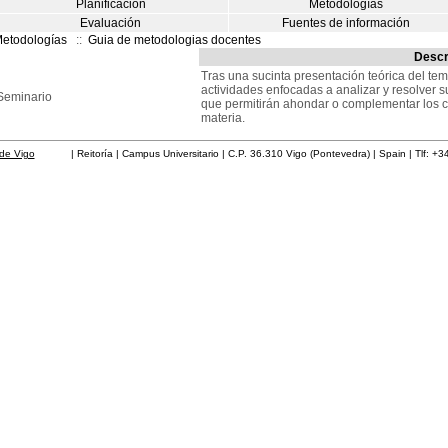
Planificación
Metodologías
Evaluación
Fuentes de información
etodologías
::
Guia de metodologias docentes
Descr
Tras una sucinta presentación teórica del tem
actividades enfocadas a analizar y resolver s
Seminario
que permitirán ahondar o complementar los co
materia.
de Vigo
| Reitoría | Campus Universitario | C.P. 36.310 Vigo (Pontevedra) | Spain | Tlf: +3