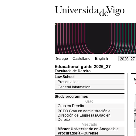
Galego
Castellano
English
Educational guide 2026_27
Facultade de Dereito
Law School
M
Presentation
General information
Study programmes
Grao
Grao en Dereito
A
PCEO Grao en Administración e
T
Dirección de Empresas/Grao en
Dereito
D
Mestrado
Máster Universitario en Avogacía e
Procuradoría - Ourense