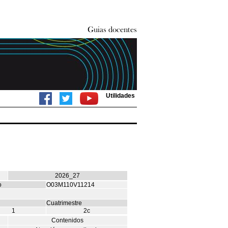
Utilidades
2026_27
o
O03M110V11214
Cuatrimestre
1
2c
Contenidos