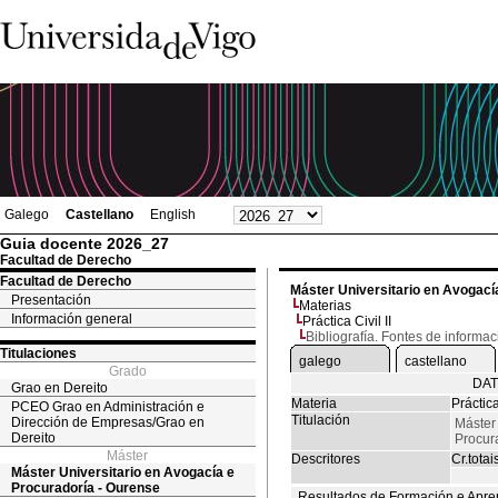
Galego
Castellano
English
Guia docente 2026_27
Facultad de Derecho
Facultad de Derecho
Máster Universitario en Avogací
Presentación
Materias
Información general
Práctica Civil II
Bibliografía. Fontes de informac
Titulaciones
galego
castellano
Grado
DAT
Grao en Dereito
Materia
Práctica
PCEO Grao en Administración e
Titulación
Dirección de Empresas/Grao en
Máster 
Dereito
Procur
Máster
Descritores
Cr.totai
Máster Universitario en Avogacía e
Procuradoría - Ourense
Resultados de Formación e Apre