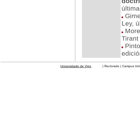
doctr
última
Gimen
Ley, ú
More
Tirant
Pinto
edici
Universidade de Vigo
| Rectorado | Campus Universit