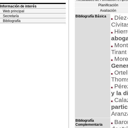
Planificación
Información de interés
Avaliación
Web principal
Secretaría
Bibliografía Básica
Díez-
Bibliografía
Cívit
Hierr
abog
Monte
Tirant
More
Gener
Ortel
Thoms
Pérez
y la 
Calaz
parti
Aranza
Bibliografía
Baron
Complementaria