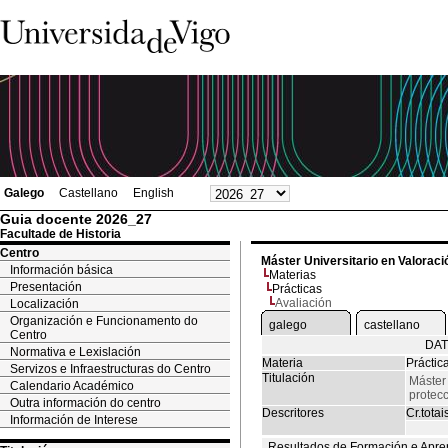
Galego
Castellano
English
Guia docente 2026_27
Facultade de Historia
Centro
Máster Universitario en Valoració
Información básica
Materias
Presentación
Prácticas
Avaliación
Localización
Organización e Funcionamento do
galego
castellano
Centro
DAT
Normativa e Lexislación
Materia
Práctic
Servizos e Infraestructuras do Centro
Titulación
Máster 
Calendario Académico
protecc
Outra información do centro
Descritores
Cr.totai
Información de Interese
Resultados de Formación e Apre