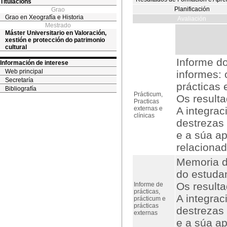
Titulacións
Planificación
Grao
Grao en Xeografía e Historia
Avaliación
Mestrado
Máster Universitario en Valoración,
xestión e protección do patrimonio
cultural
Informe do
Información de interese
Web principal
informes: 
Secretaría
prácticas 
Bibliografía
Prácticum,
Os result
Practicas
externas e
A integra
clínicas
destrezas
e a súa ap
relacionad
Memoria d
do estuda
Os result
Informe de
prácticas,
A integra
prácticum e
prácticas
destrezas
externas
e a súa ap