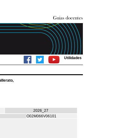
Utilidades
llerato,
2026_27
O02M066V06101