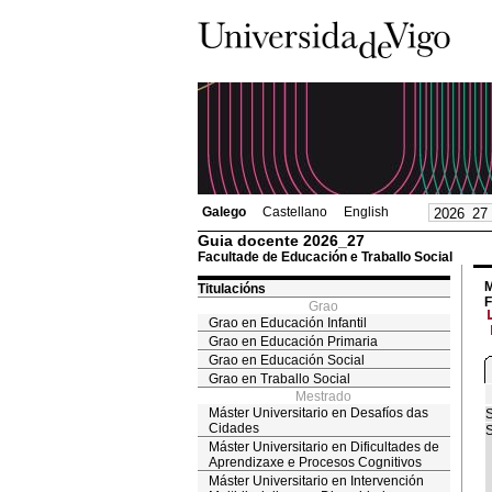
Galego
Castellano
English
Guia docente 2026_27
Facultade de Educación e Traballo Social
M
Titulacións
F
Grao
Grao en Educación Infantil
Grao en Educación Primaria
Grao en Educación Social
Grao en Traballo Social
Mestrado
Máster Universitario en Desafíos das
S
Cidades
S
Máster Universitario en Dificultades de
Aprendizaxe e Procesos Cognitivos
Máster Universitario en Intervención