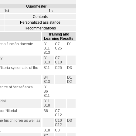
Quadmester
1st
1st
Contents
Personalized assistance
Recommendations
Training and
Learning Results
 coa función docente.
B1
C7
D1
B11
C25
B13
y.
B1
C7
B13
C10
titoría systematic of the
B11
C25
D3
B4
D1
B13
D2
centre of *enseñanza.
B1
B6
B11
rial.
B11
B18
r *titorial.
B6
C7
C12
e his children as well as
C10
D3
C12
.
B18
C3
B7