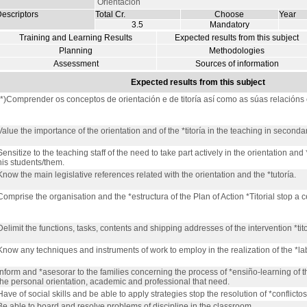
Orientación
escriptors
Total Cr.
Choose
Year
3.5
Mandatory
Training and Learning Results
Expected results from this subject
Planning
Methodologies
Assessment
Sources of information
Expected results from this subject
(*)Comprender os conceptos de orientación e de titoría así como as súas relacións
Value the importance of the orientation and of the *titoría in the teaching in secondar
Sensitize to the teaching staff of the need to take part actively in the orientation and *
his students/them.
Know the main legislative references related with the orientation and the *tutoría.
Comprise the organisation and the *estructura of the Plan of Action *Titorial stop a 
Delimit the functions, tasks, contents and shipping addresses of the intervention *tito
Know any techniques and instruments of work to employ in the realization of the *labo
Inform and *asesorar to the families concerning the process of *ensiño-learning of th
the personal orientation, academic and professional that need.
Have of social skills and be able to apply strategies stop the resolution of *conflictos
Be able to board and resolve problems of discipline in the classroom.