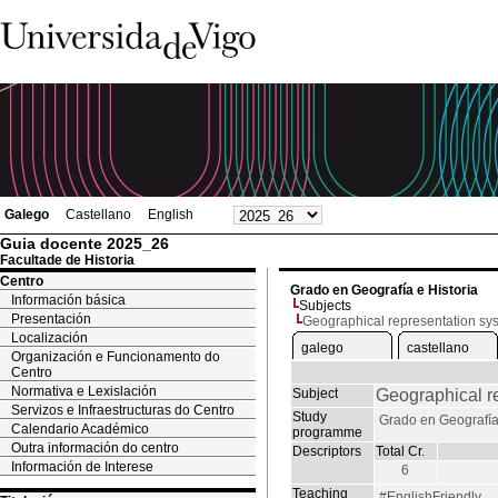
Galego
Castellano
English
Guia docente 2025_26
Facultade de Historia
Centro
Grado en Geografía e Historia
Información básica
Subjects
Presentación
Geographical representation sy
Localización
galego
castellano
Organización e Funcionamento do
Centro
Normativa e Lexislación
Subject
Geographical r
Servizos e Infraestructuras do Centro
Study
Grado en Geografía 
Calendario Académico
programme
Outra información do centro
Descriptors
Total Cr.
Información de Interese
6
Teaching
#EnglishFriendly