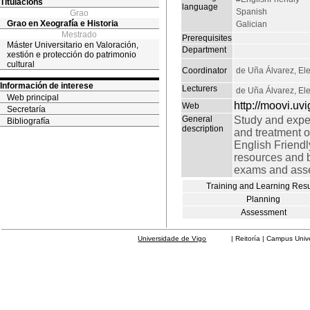
Titulacións
language
Spanish
Grao
Grao en Xeografía e Historia
Galician
Mestrado
Prerequisites
Máster Universitario en Valoración,
Department
xestión e protección do patrimonio
cultural
Coordinator
de Uña Álvarez, Ele
Información de interese
Lecturers
de Uña Álvarez, Ele
Web principal
http://moovi.uvi
Web
Secretaría
General
Study and exper
Bibliografía
description
and treatment o
English Friendl
resources and b
exams and asse
Training and Learning Resu
Planning
Assessment
Universidade de Vigo
| Reitoría | Campus Universit