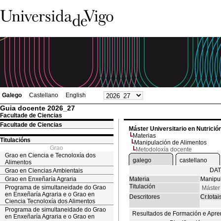
Galego
Castellano
English
Guia docente 2026_27
Facultade de Ciencias
Facultade de Ciencias
Máster Universitario en Nutrició
Materias
Titulacións
Manipulación de Alimentos
Grao
Metodoloxía docente
Grao en Ciencia e Tecnoloxía dos
galego
castellano
Alimentos
DAT
Grao en Ciencias Ambientais
Grao en Enxeñaría Agraria
Materia
Manipul
Titulación
Programa de simultaneidade do Grao
Máster 
en Enxeñaría Agraria e o Grao en
Descritores
Cr.totai
Ciencia Tecnoloxía dos Alimentos
Programa de simultaneidade do Grao
Resultados de Formación e Apre
en Enxeñaría Agraria e o Grao en