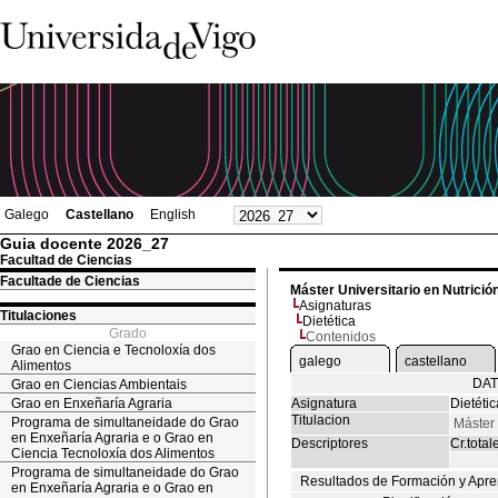
Galego
Castellano
English
Guia docente 2026_27
Facultad de Ciencias
Facultade de Ciencias
Máster Universitario en Nutrició
Asignaturas
Titulaciones
Dietética
Grado
Contenidos
Grao en Ciencia e Tecnoloxía dos
galego
castellano
Alimentos
DAT
Grao en Ciencias Ambientais
Grao en Enxeñaría Agraria
Asignatura
Dietétic
Titulacion
Programa de simultaneidade do Grao
Máster 
en Enxeñaría Agraria e o Grao en
Descriptores
Cr.total
Ciencia Tecnoloxía dos Alimentos
Programa de simultaneidade do Grao
Resultados de Formación y Apre
en Enxeñaría Agraria e o Grao en