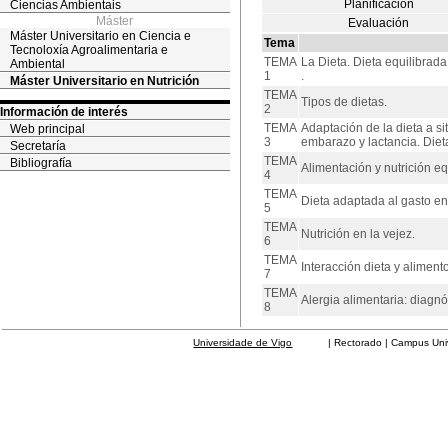
Planificación
Ciencias Ambientais
Máster
Evaluación
Máster Universitario en Ciencia e
Tema
Tecnoloxía Agroalimentaria e
TEMA
La Dieta. Dieta equilibrada.
Ambiental
1
.
Máster Universitario en Nutrición
TEMA
Tipos de dietas.
2
Información de interés
TEMA
Adaptación de la dieta a si
Web principal
3
embarazo y lactancia. Dieta
Secretaría
TEMA
Bibliografía
Alimentación y nutrición eq
4
TEMA
Dieta adaptada al gasto ene
5
TEMA
Nutrición en la vejez.
6
TEMA
Interacción dieta y aliment
7
TEMA
Alergia alimentaria: diagnó
8
Universidade de Vigo
| Rectorado | Campus Universit