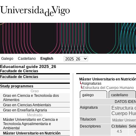
Galego
Castellano
English
Educational guide 2025_26
Facultade de Ciencias
Facultade de Ciencias
Máster Universitario en Nutrició
Asignaturas
Study programmes
Estructura del Cuerpo Humano
Grao
galego
castellano
Grao en Ciencia e Tecnoloxía dos
Alimentos
DATOS IDEN
Grao en Ciencias Ambientais
Asignatura
Estructura 
Grao en Enxeñaría Agraria
Cuerpo H
Mestrado
Titulacion
Máster Universitario en Ciencia e
Máster Univers
Tecnoloxía Agroalimentaria e
Descriptores
Cr.totales
Sel
Ambiental
4.5
Máster Universitario en Nutrición