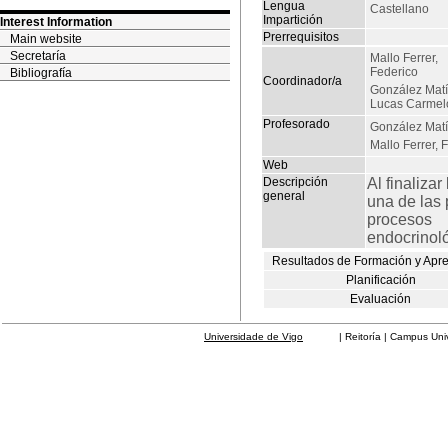
Lengua
Castellano
Impartición
Interest Information
Prerrequisitos
Main website
Secretaría
Mallo Ferrer,
Federico
Bibliografía
Coordinador/a
González Matí
Lucas Carmel
Profesorado
González Matí
Mallo Ferrer, 
Web
Descripción
Al finaliza
general
una de las 
procesos
endocrinoló
Resultados de Formación y Apr
Planificación
Evaluación
Universidade de Vigo
| Reitoría | Campus Universit