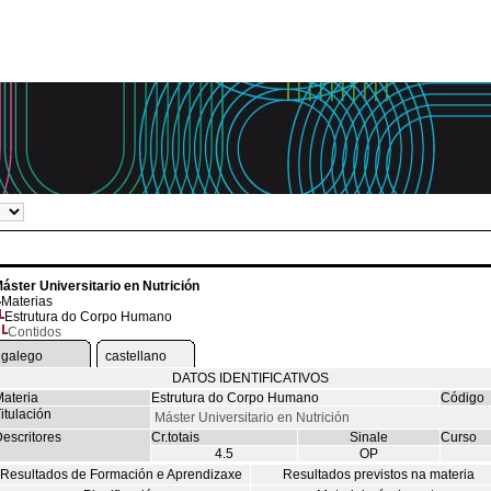
áster Universitario en Nutrición
Materias
Estrutura do Corpo Humano
Contidos
galego
castellano
DATOS IDENTIFICATIVOS
ateria
Estrutura do Corpo Humano
Código
itulación
Máster Universitario en Nutrición
escritores
Cr.totais
Sinale
Curso
4.5
OP
Resultados de Formación e Aprendizaxe
Resultados previstos na materia