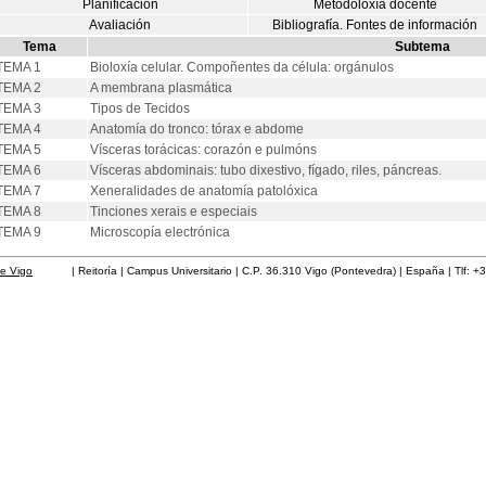
Planificación
Metodoloxía docente
Avaliación
Bibliografía. Fontes de información
Tema
Subtema
TEMA 1
Bioloxía celular. Compoñentes da célula: orgánulos
TEMA 2
A membrana plasmática
TEMA 3
Tipos de Tecidos
TEMA 4
Anatomía do tronco: tórax e abdome
TEMA 5
Vísceras torácicas: corazón e pulmóns
TEMA 6
Vísceras abdominais: tubo dixestivo, fígado, riles, páncreas.
TEMA 7
Xeneralidades de anatomía patolóxica
TEMA 8
Tinciones xerais e especiais
TEMA 9
Microscopía electrónica
de Vigo
| Reitoría | Campus Universitario | C.P. 36.310 Vigo (Pontevedra) | España | Tlf: +