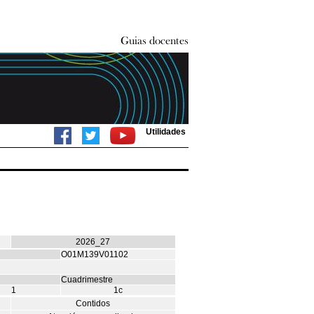
Utilidades
2026_27
O01M139V01102
Cuadrimestre
1
1c
Contidos