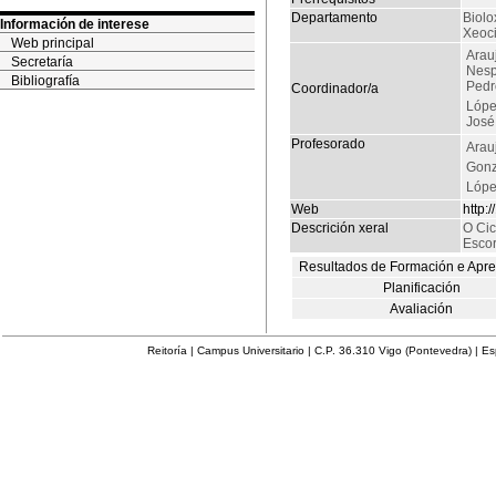
Departamento
Biolo
Información de interese
Xeoci
Web principal
Arau
Secretaría
Nesp
Bibliografía
Pedr
Coordinador/a
Lópe
José
Profesorado
Arau
Gonz
Lópe
Web
http:
Descrición xeral
O Cic
Escor
Resultados de Formación e Apr
Planificación
Avaliación
Reitoría | Campus Universitario | C.P. 36.310 Vigo (Pontevedra) | E