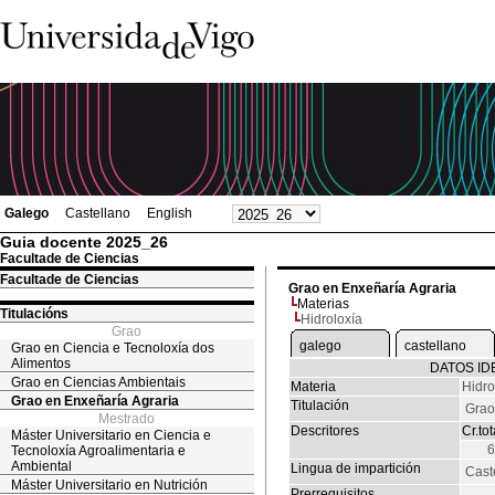
Galego
Castellano
English
Guia docente 2025_26
Facultade de Ciencias
Facultade de Ciencias
Grao en Enxeñaría Agraria
Materias
Titulacións
Hidroloxía
Grao
galego
castellano
Grao en Ciencia e Tecnoloxía dos
Alimentos
DATOS ID
Grao en Ciencias Ambientais
Materia
Hidro
Grao en Enxeñaría Agraria
Titulación
Grao
Mestrado
Descritores
Cr.tot
Máster Universitario en Ciencia e
Tecnoloxía Agroalimentaria e
Ambiental
Lingua de impartición
Cast
Máster Universitario en Nutrición
Prerrequisitos