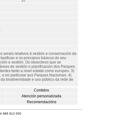
2c
s
s xerais relativos á xestión e conservación da
asifican e os principios básicos do seu
ación e xestión. Os obxectivos que se
áreas de xestión e planificación dos Parques
entes tanto a nivel estatal como europeo. 3)
 e en particular aos Parques Nacionais. 4)
 da biodiversidade e uso público da rede de
Contidos
Atención personalizada
Recomendacións
34 986 812 000