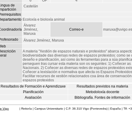
6
OP
4
Lingua de
Castelán
mpartición
rerrequisitos
Departamento
Ecoloxía e bioloxía animal
Álvarez
Coordinador/a
Jiménez,
Correo-e
maruxa@uvigo.e
Maruxa
Profesorado
Álvarez Jiménez, Maruxa
Web
Descrición
A materia "Xestión de espazos naturais e protexidos" abarca aspecto
eral
biodiversidade das diversas redes de espazos protexidos: como se cl
deseño e planificación, así como ás ferramentas para a súa planific
perseguen tras cursar esta materia son os seguintes: 1) Coñecer as 
Nacionais. 2) Coñecer as diversas redes de espazos protexidos exist
Coñecer a lexislación e normativa que afecta os Espazos Protexidos,
Facilitar recursos de xestión relacionados coa área de conservación
espazos protexidos
Resultados de Formación e Aprendizaxe
Resultados previstos na materia
Planificación
Metodoloxía docente
Avaliación
Bibliografía. Fontes de información
de Vigo
| Reitoría | Campus Universitario | C.P. 36.310 Vigo (Pontevedra) | España | Tlf: +