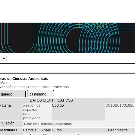
rao en Ciencias Ambientais
Materias
Xestión de espazos naturais e protexidos
galego
castellano
DATOS IDENTIFICATIVOS
Materia
Xestión de
Código
O01G261V01926
espazos
naturais e
protexidos
itulación
Grao en Ciencias Ambientais
Descritores
Cr.totais
Sinale
Curso
Cuadrimestre