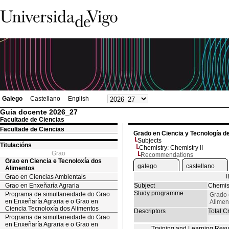
Galego
Castellano
English
Guia docente 2026_27
Facultade de Ciencias
Facultade de Ciencias
Grado en Ciencia y Tecnología d
Subjects
Titulacións
Chemistry: Chemistry II
Grao
Recommendations
Grao en Ciencia e Tecnoloxía dos
galego
castellano
Alimentos
Grao en Ciencias Ambientais
Grao en Enxeñaría Agraria
Subject
Chemist
Study programme
Programa de simultaneidade do Grao
Grado 
en Enxeñaría Agraria e o Grao en
Alimen
Ciencia Tecnoloxía dos Alimentos
Descriptors
Total Cr
Programa de simultaneidade do Grao
en Enxeñaría Agraria e o Grao en
Training and Learning Resu