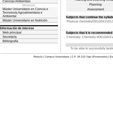
Ciencias Ambientais
Planning
Mestrado
Máster Universitario en Ciencia e
Assessment
Tecnoloxía Agroalimentaria e
Ambiental
Subjects that continue the sylla
Máster Universitario en Nutrición
Physical chemistry/O01G041V01
Información de interese
Web principal
Subjects that it is recommended
Secretaría
Chemistry: Chemistry I/O01G041
Bibliografía
To be able to successfully tack
Reitoría | Campus Universitario | C.P. 36.310 Vigo (Pontevedra) | E