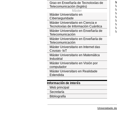
M
Grao en Enxeñaría de Tecnoloxías de
M
Telecomunicación (Inglés)
M
Máster
M
Máster Universitario en
M
Ciberseguridade
M
Máster Universitario en Ciencia e
M
Tecnoloxías de Información Cuántica
M
Máster Universitario en Enxeñaría de
M
Telecomunicación
Máster Universitario en Enxeñaría de
Telecomunicación
Máster Universitario en Internet das
Cousas- IoT
Máster Universitario en Matemática
Industrial
Máster Universitario en Visión por
computador
Máster Universitaro en Realidade
Estendida
Información de interés
Web principal
Secretaría
Bibliografía
Universidade de