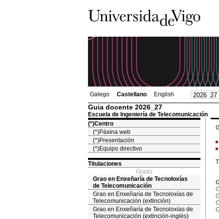
Galego
Castellano
English
Guia docente 2026_27
Escuela de Ingeniería de Telecomunicación
(*)Centro
G
(*)Páxina web
(*)Presentación
(*)Equipo directivo
T
Titulaciones
Grado
Grao en Enxeñaría de Tecnoloxías
G
de Telecomunicación
G
Grao en Enxeñaría de Tecnoloxías de
G
Telecomunicación (extinción)
G
Grao en Enxeñaría de Tecnoloxías de
G
Telecomunicación (extinción-inglés)