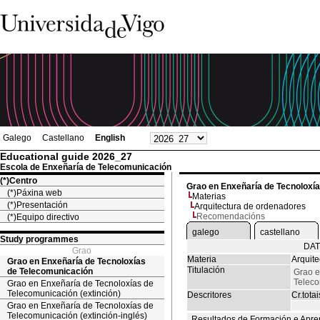
Galego
Castellano
English
Educational guide 2026_27
Escola de Enxeñaría de Telecomunicación
(*)Centro
Grao en Enxeñaría de Tecnoloxí
(*)Páxina web
Materias
(*)Presentación
Arquitectura de ordenadores
Recomendacións
(*)Equipo directivo
galego
castellano
Study programmes
DAT
Grao
Materia
Arquit
Grao en Enxeñaría de Tecnoloxías
Titulación
de Telecomunicación
Grao e
Telec
Grao en Enxeñaría de Tecnoloxías de
Telecomunicación (extinción)
Descritores
Cr.totai
Grao en Enxeñaría de Tecnoloxías de
Telecomunicación (extinción-inglés)
Resultados de Formación e Apre