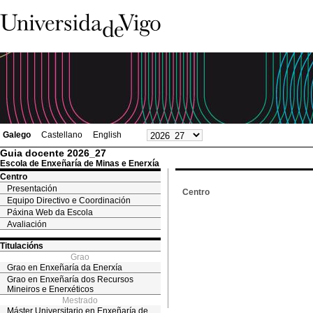
Galego
Castellano
English
Guia docente 2026_27
Escola de Enxeñaría de Minas e Enerxía
Centro
Presentación
Centro
Equipo Directivo e Coordinación
Páxina Web da Escola
Avaliación
Titulacións
Grao
Grao en Enxeñaría da Enerxía
Grao en Enxeñaría dos Recursos
Mineiros e Enerxéticos
Mestrado
Máster Universitario en Enxeñaría de