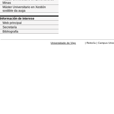
Minas
Máster Universitario en Xestión
sostible da auga
Información de interese
Web principal
Secretaría
Bibliografía
Universidade de Vigo
| Reitoría | Campus Universit