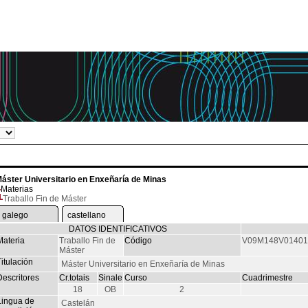
áster Universitario en Enxeñaría de Minas
Materias
Traballo Fin de Máster
galego
castellano
DATOS IDENTIFICATIVOS
Materia
Traballo Fin de
Código
V09M148V01401
Máster
itulación
Máster Universitario en Enxeñaría de Minas
Descritores
Cr.totais
Sinale
Curso
Cuadrimestre
18
OB
2
Lingua de
Castelán