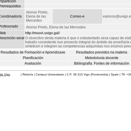
mpartición
rerrequisitos
Alonso Prieto,
Coordinador/a
Elena de las
Correo-e
ealonso@uvigo.e
Mercedes
Profesorado
Alonso Prieto, Elena de las Mercedes
Web
http://moovi.uvigo.gal/
escrición xeral
O obxectivo desta materia é que o estudantado sexa capaz de elabo
traballo consistente nun proxecto integral do ámbito da enxeñaría
sinteticen e integren as competencias adquiridas nos ensinos previ
Resultados de Formación e Aprendizaxe
Resultados previstos na materia
Planificación
Metodoloxía docente
Avaliación
Bibliografía. Fontes de información
de Vigo
| Reitoría | Campus Universitario | C.P. 36.310 Vigo (Pontevedra) | Spain | Tlf: +3