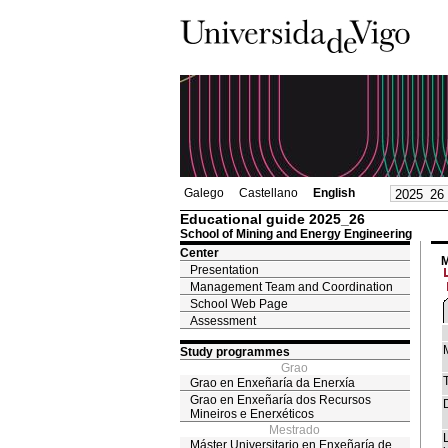
Galego
Castellano
English
Educational guide 2025_26
School of Mining and Energy Engineering
Center
M
Presentation
Management Team and Coordination
School Web Page
Assessment
Study programmes
Grao
T
Grao en Enxeñaría da Enerxía
Grao en Enxeñaría dos Recursos
Mineiros e Enerxéticos
Mestrado
Máster Universitario en Enxeñaría de