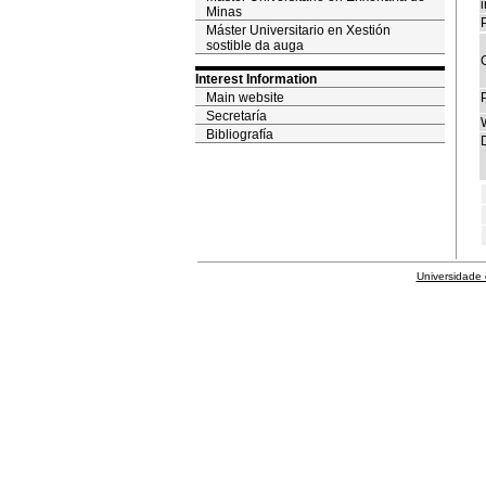
i
Minas
P
Máster Universitario en Xestión
sostible da auga
Interest Information
Main website
Secretaría
Bibliografía
D
Universidade 