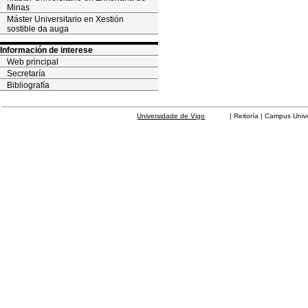
Minas
Máster Universitario en Xestión
sostible da auga
Información de interese
Web principal
Secretaría
Bibliografía
Universidade de Vigo
| Reitoría | Campus Universit