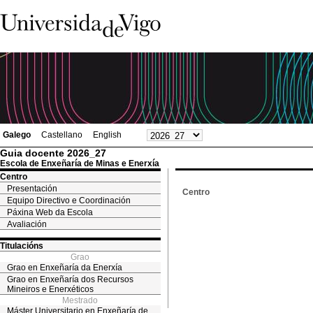
Galego
Castellano
English
Guia docente 2026_27
Escola de Enxeñaría de Minas e Enerxía
Centro
Presentación
Centro
Equipo Directivo e Coordinación
Páxina Web da Escola
Avaliación
Titulacións
Grao
Grao en Enxeñaría da Enerxía
Grao en Enxeñaría dos Recursos
Mineiros e Enerxéticos
Mestrado
Máster Universitario en Enxeñaría de