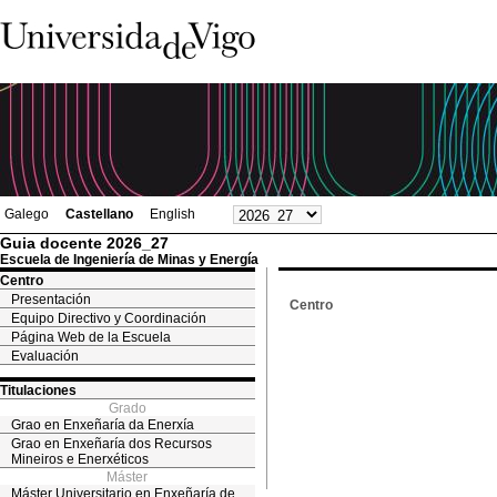
Galego
Castellano
English
Guia docente 2026_27
Escuela de Ingeniería de Minas y Energía
Centro
Presentación
Centro
Equipo Directivo y Coordinación
Página Web de la Escuela
Evaluación
Titulaciones
Grado
Grao en Enxeñaría da Enerxía
Grao en Enxeñaría dos Recursos
Mineiros e Enerxéticos
Máster
Máster Universitario en Enxeñaría de