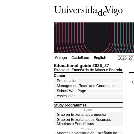
Galego
Castellano
English
Educational guide 2026_27
Escola de Enxeñaría de Minas e Enerxía
Center
Presentation
C
Management Team and Coordination
School Web Page
Assessment
Study programmes
Grao
Grao en Enxeñaría da Enerxía
Grao en Enxeñaría dos Recursos
Mineiros e Enerxéticos
Mestrado
Máster Universitario en Enxeñaría de