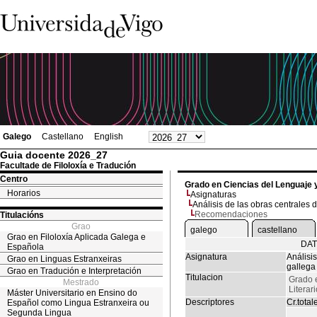
Galego
Castellano
English
Guia docente 2026_27
Facultade de Filoloxía e Tradución
Centro
Grado en Ciencias del Lenguaje y
Horarios
Asignaturas
Análisis de las obras centrales d
Recomendaciones
Titulacións
Grao
galego
castellano
Grao en Filoloxía Aplicada Galega e
DAT
Española
Asignatura
Análisis
Grao en Linguas Estranxeiras
gallega
Grao en Tradución e Interpretación
Titulacion
Grado 
Mestrado
Literar
Máster Universitario en Ensino do
Descriptores
Cr.total
Español como Lingua Estranxeira ou
Segunda Lingua