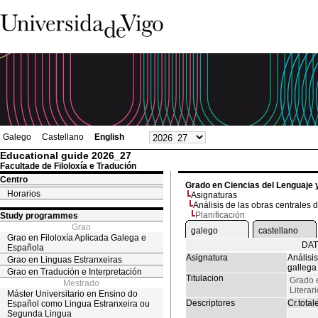
Galego
Castellano
English
Educational guide 2026_27
Facultade de Filoloxía e Tradución
Centro
Grado en Ciencias del Lenguaje y
Horarios
Asignaturas
Análisis de las obras centrales d
Planificación
Study programmes
Grao
galego
castellano
Grao en Filoloxía Aplicada Galega e
DAT
Española
Asignatura
Análisis
Grao en Linguas Estranxeiras
gallega
Grao en Tradución e Interpretación
Titulacion
Grado 
Mestrado
Literar
Máster Universitario en Ensino do
Descriptores
Cr.total
Español como Lingua Estranxeira ou
Segunda Lingua