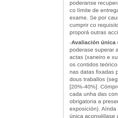
poderanse recupera
co límite de entreg
exame. Se por caus
cumprir co requisit
proporá outras acc
-
Avaliación única
poderase superar a
actas (xaneiro e xu
os contidos teórico
nas datas fixadas p
dous traballos (se
[20%-40%]. Cómpre
cada unha das conv
obrigatoria a prese
exposición). Aínda
única aconséllase a