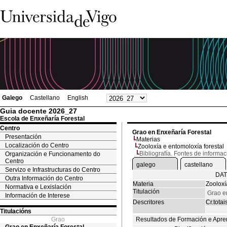
Galego
Castellano
English
Guia docente 2026_27
Escola de Enxeñaría Forestal
Centro
Grao en Enxeñaría Forestal
Presentación
Materias
Localización do Centro
Zooloxía e entomoloxía forestal
Bibliografía. Fontes de informac
Organización e Funcionamento do
Centro
galego
castellano
Servizo e Infrastructuras do Centro
DAT
Outra Información do Centro
Materia
Zooloxí
Normativa e Lexislación
Titulación
Grao e
Información de Interese
Descritores
Cr.totai
Titulacións
Grao
Resultados de Formación e Apre