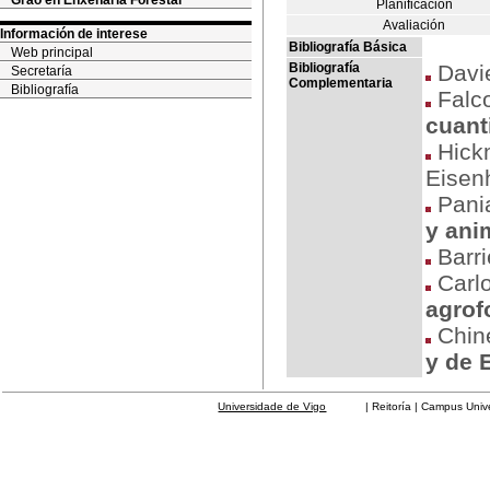
Grao en Enxeñaría Forestal
Planificación
Avaliación
Información de interese
Bibliografía Básica
Web principal
Bibliografía
Davi
Secretaría
Complementaria
Bibliografía
Falc
cuant
Hickm
Eisen
Pania
y ani
Barri
Carlo
agrof
Chine
y de 
Universidade de Vigo
| Reitoría | Campus Universit