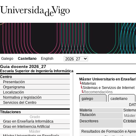
Galego
Castellano
English
Guia docente 2026_27
Escuela Superior de Ingeniería Informática
Centro
Máster Universitario en Enxeñar
Presentación
Materias
Organigrama
Sistemas e Servizos de Internet
Recomendacións
Localización
Normativa y legislación
galego
castellano
Servicios del Centro
DAT
Materia
Sistema
Titulaciones
Titulación
Máster 
Grado
Descritores
Cr.totai
Grao en Enxeñaría Informática
Grao en Intelixencia Artificial
Máster
Resultados de Formación e Apre