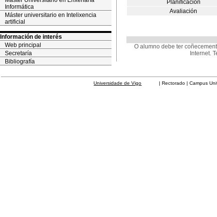
Máster Universitario en Enxeñaría
Planificación
Informática
Avaliación
Máster universitario en Intelixencia
artificial
Información de interés
Web principal
O alumno debe ter coñecemento
Secretaría
Internet.
Bibliografía
Universidade de Vigo
| Rectorado | Campus Universit