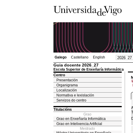
Galego
Castellano
English
Guia docente 2026_27
Escola Superior de Enxeñaría Informática
Centro
M
Presentación
Organigrama
Localización
Normativa e lexislación
Servizos do centro
A
Titulacións
T
Grao
D
Grao en Enxeñaría Informática
Grao en Intelixencia Artificial
Mestrado