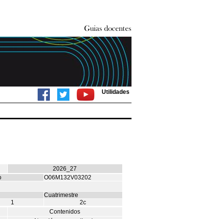
Utilidades
2026_27
o
O06M132V03202
Cuatrimestre
1
2c
Contenidos