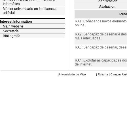
Máster Universitario en Enxeñaría
Planificación
Informática
Avaliación
Máster universitario en Intelixencia
artificial
Resu
RA1: Coñecer os novos elementos
Interest Information
online.
Main website
Secretaría
RA2: Ser capaz de deseñar e dese
Bibliografía
máis adecuadas.
RA3: Ser capaz de deseñar, desenv
RA4: Explotar as capacidades dos 
de Internet.
Universidade de Vigo
| Reitoría | Campus Universit