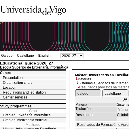
Galego
Castellano
English
Educational guide 2026_27
Escola Superior de Enxeñaría Informática
Centro
Máster Universitario en Enxeñar
Presentation
Materias
Organization chart
Sistemas e Servizos de Internet
Resultados previstos na materi
Location
Regulations and legislation
galego
castellano
Center services
DAT
Materia
Sistema
Study programmes
Titulación
Máster 
Grao
Descritores
Cr.totai
Grao en Enxeñaría Informática
Grao en Intelixencia Artificial
Mestrado
Resultados de Formación e Apre