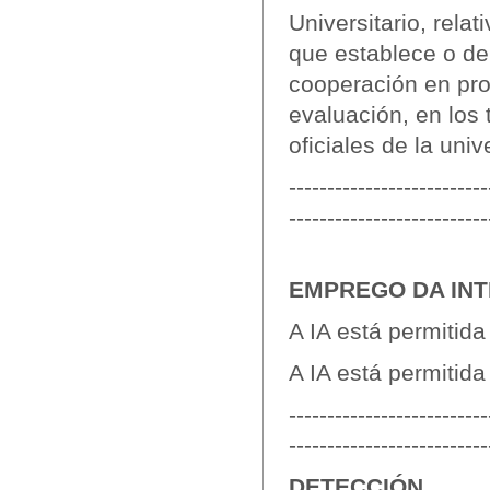
Universitario, rela
que establece o deb
cooperación en pro
evaluación, en los
oficiales de la univ
--------------------------
--------------------------
EMPREGO DA INTE
A IA está permitida
A IA está permitida
--------------------------
--------------------------
DETECCIÓN