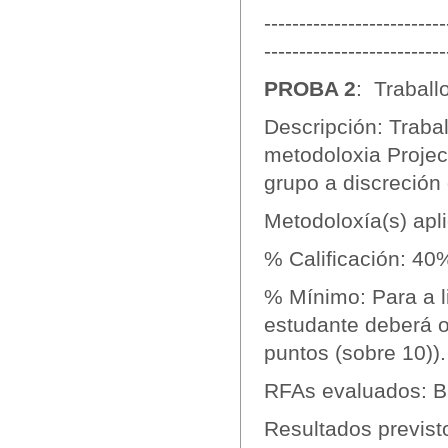
--------------------------
--------------------------
PROBA 2
: Traball
Descripción: Traba
metodoloxia Project
grupo a discreción 
Metodoloxía(s) apli
% Calificación: 40
% Mínimo: Para a l
estudante deberá ob
puntos (sobre 10)).
RFAs evaluados: B1
Resultados previst