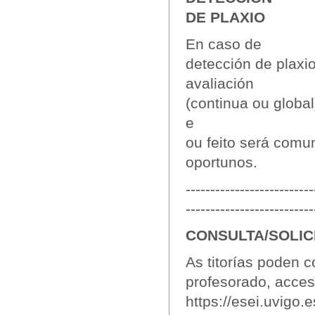
DE PLAXIO
En caso de
detección de plaxi
avaliación
(continua ou global
e
ou feito será comu
oportunos.
--------------------------
--------------------------
CONSULTA/SOLIC
As titorías poden c
profesorado, acces
https://esei.uvigo.