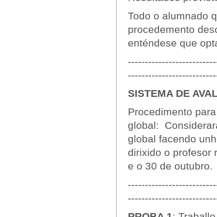
Todo o alumnado qu
procedemento descr
enténdese que opta
--------------------------
--------------------------
SISTEMA DE AVA
Procedimento para 
global: Considerar
global facendo unha
dirixido o profesor
e o 30 de outubro.
--------------------------
--------------------------
PROBA 1
: Traballo