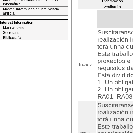
Máster Universitario en Enxeñaría
Planificación
Informática
Avaliación
Máster universitario en Intelixencia
artificial
Interest Information
Main website
Suscitarans
Secretaría
Bibliografía
realización 
terá unha du
Este traball
proxectos e 
Traballo
requisitos d
Está dividid
1- Un obliga
2- Un obliga
RA01, RA03
Suscitarans
realización 
terá unha du
Este traball