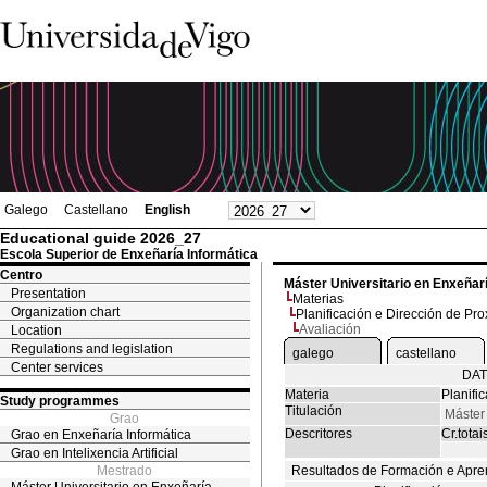
Galego
Castellano
English
Educational guide 2026_27
Escola Superior de Enxeñaría Informática
Centro
Máster Universitario en Enxeñar
Presentation
Materias
Organization chart
Planificación e Dirección de Pro
Avaliación
Location
Regulations and legislation
galego
castellano
Center services
DAT
Materia
Planifi
Study programmes
Titulación
Máster 
Grao
Descritores
Cr.totai
Grao en Enxeñaría Informática
Grao en Intelixencia Artificial
Mestrado
Resultados de Formación e Apre