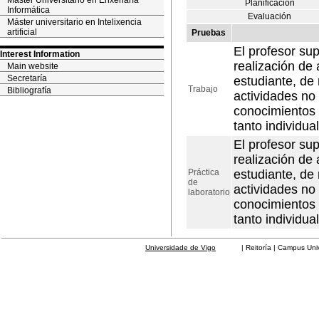
Máster Universitario en Enxeñaría
Planificación
Informática
Evaluación
Máster universitario en Intelixencia
artificial
Pruebas
El profesor su
Interest Information
realización de 
Main website
Secretaría
estudiante, de
Trabajo
Bibliografía
actividades no
conocimientos y
tanto individu
El profesor su
realización de 
Práctica
estudiante, de
de
actividades no
laboratorio
conocimientos y
tanto individu
Universidade de Vigo
| Reitoría | Campus Universit