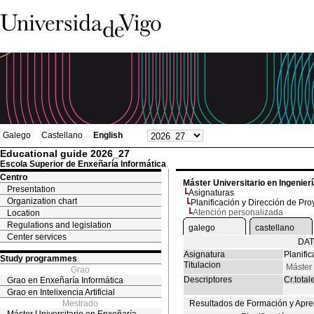
Galego
Castellano
English
Educational guide 2026_27
Escola Superior de Enxeñaría Informática
Centro
Máster Universitario en Ingenier
Presentation
Asignaturas
Organization chart
Planificación y Dirección de Pro
Atención personalizada
Location
Regulations and legislation
galego
castellano
Center services
DAT
Asignatura
Planifi
Study programmes
Titulacion
Máster 
Grao
Descriptores
Cr.total
Grao en Enxeñaría Informática
Grao en Intelixencia Artificial
Mestrado
Resultados de Formación y Apre