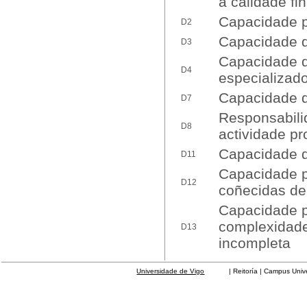
a calidade fi
Capacidade p
D2
Capacidade d
D3
Capacidade d
D4
especializado
Capacidade d
D7
Responsabili
D8
actividade pr
Capacidade 
D11
Capacidade p
D12
coñecidas de
Capacidade p
complexidade 
D13
incompleta
Universidade de Vigo
| Reitoría | Campus Universit