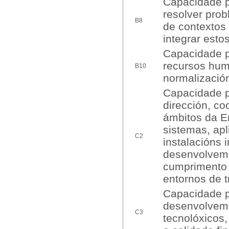
Capacidade p
resolver pro
B8
de contextos
integrar est
Capacidade pa
recursos huma
B10
normalización
Capacidade pa
dirección, co
ámbitos da En
sistemas, apl
C2
instalacións 
desenvolveme
cumprimento 
entornos de t
Capacidade pa
desenvolveme
C3
tecnolóxicos,