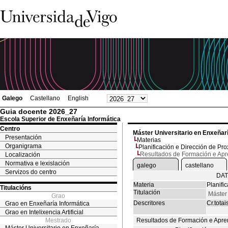
Galego
Castellano
English
Guia docente 2026_27
Escola Superior de Enxeñaría Informática
Centro
Máster Universitario en Enxeñar
Presentación
Materias
Organigrama
Planificación e Dirección de Pro
Resultados de Formación e Ap
Localización
Normativa e lexislación
galego
castellano
Servizos do centro
DAT
Materia
Planifi
Titulacións
Titulación
Máster 
Grao
Descritores
Cr.totai
Grao en Enxeñaría Informática
Grao en Intelixencia Artificial
Mestrado
Resultados de Formación e Apre