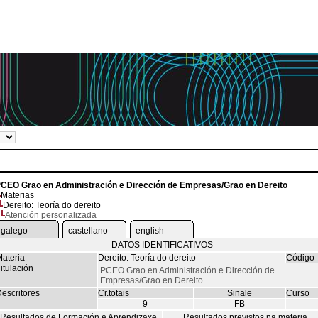
CEO Grao en Administración e Dirección de Empresas/Grao en Dereito
Materias
Dereito: Teoría do dereito
Atención personalizada
galego
castellano
english
DATOS IDENTIFICATIVOS
ateria
Dereito: Teoría do dereito
Código
itulación
PCEO Grao en Administración e Dirección de
Empresas/Grao en Dereito
escritores
Cr.totais
Sinale
Curso
9
FB
Resultados de Formación e Aprendizaxe
Resultados previstos na materia