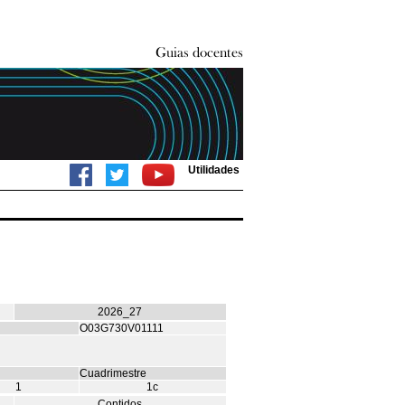
Utilidades
2026_27
O03G730V01111
Cuadrimestre
1
1c
Contidos