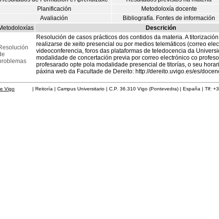
Planificación
Metodoloxía docente
Avaliación
Bibliografía. Fontes de información
Metodoloxías
Descrición
Resolución de casos prácticos dos contidos da materia. A titorizaci
realizarse de xeito presencial ou por medios telemáticos (correo elec
Resolución
videoconferencia, foros das plataformas de teledocencia da Universid
de
modalidade de concertación previa por correo electrónico co profeso
problemas
profesarado opte pola modalidade presencial de titorías, o seu hora
páxina web da Facultade de Dereito: http://dereito.uvigo.es/es/docen
de Vigo
| Reitoría | Campus Universitario | C.P. 36.310 Vigo (Pontevedra) | España | Tlf: +