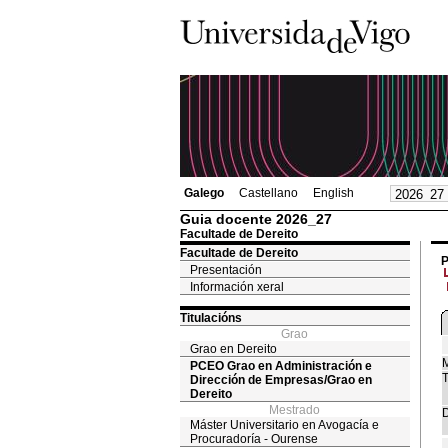
Galego
Castellano
English
Guia docente 2026_27
Facultade de Dereito
Facultade de Dereito
P
Presentación
Información xeral
Titulacións
Grao
Grao en Dereito
M
PCEO Grao en Administración e
T
Dirección de Empresas/Grao en
Dereito
Mestrado
D
Máster Universitario en Avogacía e
Procuradoría - Ourense