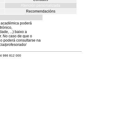
Atención personalizada
Recomendacións
ón académica poderá
trónico,
ade, ...) baixo a
r. No caso de que o
rio poderá consultarse na
cia/profesorado/
34 986 812 000