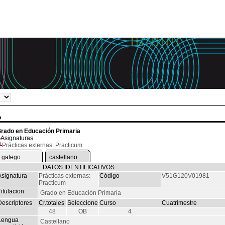
o
rado en Educación Primaria
Asignaturas
Prácticas externas: Practicum
galego
castellano
DATOS IDENTIFICATIVOS
Asignatura
Prácticas externas:
Código
V51G120V01981
Practicum
itulacion
Grado en Educación Primaria
Descriptores
Cr.totales
Seleccione
Curso
Cuatrimestre
48
OB
4
Lengua
Castellano