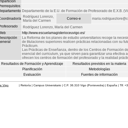
mpartición
rerrequisitos
Departamento
Departamento de la E.U. de Formación de Profesorado de E.X.B. (Vi
Rodríguez Lorenzo,
Coordinador/a
Correo-e
maria.rodriguezlore@c
María del Carmen
Profesorado
Rodríguez Lorenzo, María del Carmen
Web
http://www.escuelamagisterioceuvigo.es/
Descripción
La Reforma de los planes de estudio universitarios recoge la neces
general
de titulaciones superiores realicen prácticas relacionadas con su f
Prácticum.
Las Prácticas de Enseñanza, dentro de los Centros de Formación d
esencial del curriculum, ya que sirven para garantizar una efectiva a
ofrecen los centros de formación del profesorado y la realidad prácti
Resultados de Formación y Aprendizaje
Resultados previstos en la materia
Planificación
Metodologías
Evaluación
Fuentes de información
de Vigo
| Reitoría | Campus Universitario | C.P. 36.310 Vigo (Pontevedra) | España | Tlf: +