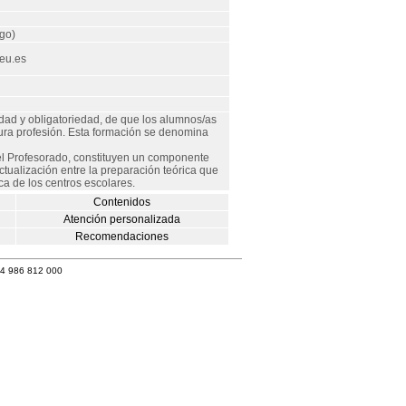
go)
eu.es
idad y obligatoriedad, de que los alumnos/as
utura profesión. Esta formación se denomina
el Profesorado, constituyen un componente
ctualización entre la preparación teórica que
ca de los centros escolares.
Contenidos
Atención personalizada
Recomendaciones
34 986 812 000