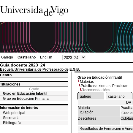
Galego
Castellano
English
Guia docente 2023_24
Escuela Universitaria de Profesorado de E.G.B.
Centro
Grao en Educación Infantil
Materias
Titulaciones
Prácticas externas: Practicum
Grado
Recomendacións
Grao en Educación Infantil
galego
castellano
Grao en Educación Primaria
DAT
Información de interés
Materia
Práctic
Titulación
Web principal
Grao en
Secretaría
Descritores
Cr.totai
Bibliografía
Resultados de Formación e Apre