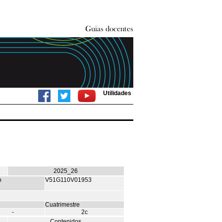
Utilidades
2025_26
o
V51G110V01953
Cuatrimestre
-
2c
Contenidos