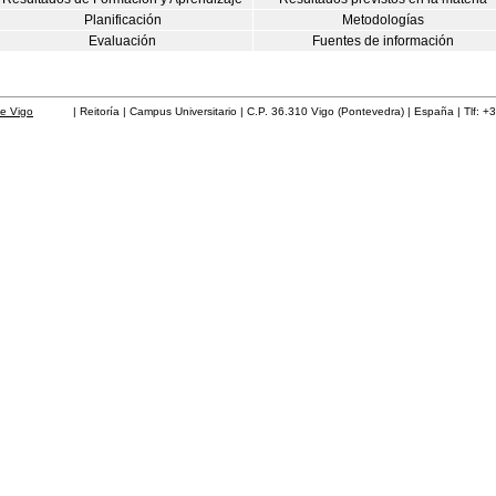
Planificación
Metodologías
Evaluación
Fuentes de información
de Vigo
| Reitoría | Campus Universitario | C.P. 36.310 Vigo (Pontevedra) | España | Tlf: +