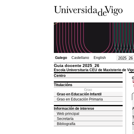
Galego
Castellano
English
Guia docente 2025_26
Escola Universitaria CEU de Maxisterio de Vig
Centro
G
Titulacións
Grao
Grao en Educación Infantil
Grao en Educación Primaria
Información de interese
A
Web principal
T
Secretaría
D
Bibliografía