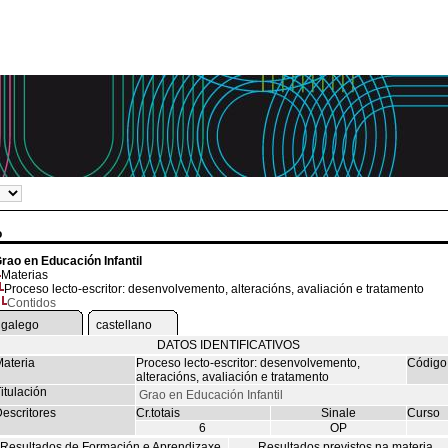
o
rao en Educación Infantil
Materias
Proceso lecto-escritor: desenvolvemento, alteracións, avaliación e tratamento
Contidos
galego
castellano
DATOS IDENTIFICATIVOS
ateria
Proceso lecto-escritor: desenvolvemento,
Código
alteracións, avaliación e tratamento
itulación
Grao en Educación Infantil
escritores
Cr.totais
Sinale
Curso
6
OP
Resultados de Formación e Aprendizaxe
Resultados previstos na materia