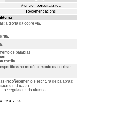
Atención personalizada
Recomendacións
ubtema
: a teoría da dobre vía.
crita.
a.
mento de palabras.
ión.
n escrita.
específicas no recoñecemento ou escritura
cas (recoñecemento e escritura de palabras).
sión e redacción.
auto-*regulatoria do alumno.
34 986 812 000