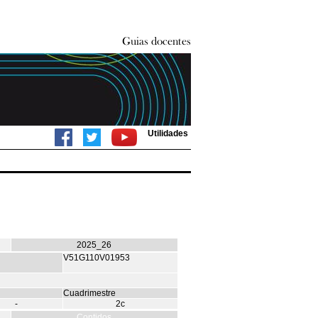
Utilidades
2025_26
V51G110V01953
Cuadrimestre
-
2c
Contidos