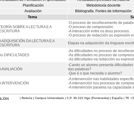
Planificación
Metodoloxía docente
Avaliación
Bibliografía. Fontes de información
Tema
S
-O proceso de recoñecemento de palabras
TEORÍA SOBRE A LECTURA E A
-O proceso de comprensión.
ESCRITURA
-A interacción entre os dous procesos.
-O proceso de redacción ou expresión es
A ADQUISICIÓN DA LECTURA E A
Etapas na adquisición da linguaxe escrit
ESCRITURA
-As dificultades no proceso de recoñece
As DIFICULTADES
-As dificultades no proceso de comprens
-As dificultades na redacción ou expresió
-Cando un alumno presenta dificultades 
A AVALIACIÓN
das palabras?
-Que é o que necesita o alumno?
-A intervención nas habilidades específi
A INTERVENCIÓN
-A intervención nos procesos de compren
-A intervención paralela na capacidade 
de Vigo
| Reitoría | Campus Universitario | C.P. 36.310 Vigo (Pontevedra) | España | Tlf: +