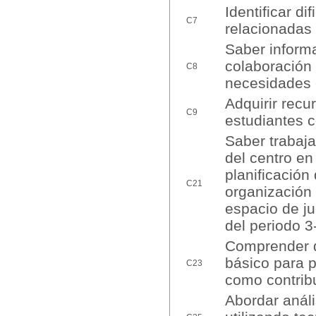
Identificar di
C7
relacionadas 
Saber informa
colaboración 
C8
necesidades 
Adquirir recu
C9
estudiantes c
Saber trabaja
del centro en
planificación
C21
organización 
espacio de ju
del periodo 3
Comprender q
básico para p
C23
como contribu
Abordar anál