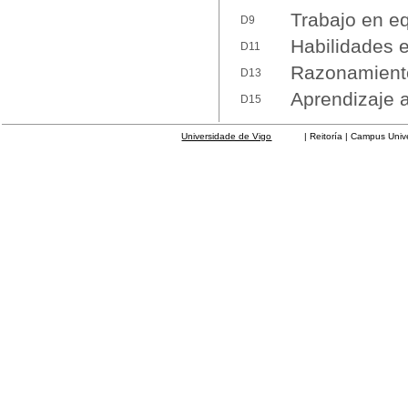
Trabajo en e
D9
Habilidades e
D11
Razonamiento
D13
Aprendizaje
D15
Universidade de Vigo
| Reitoría | Campus Universit