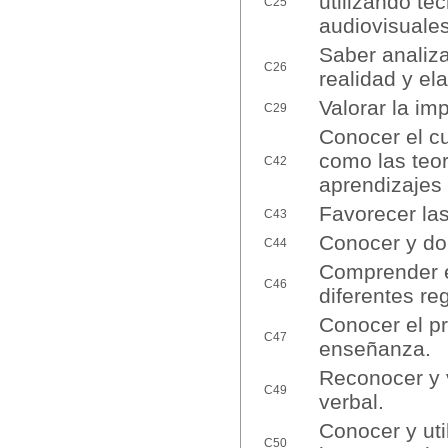
utilizando te
C25
audiovisuales
Saber analiza
C26
realidad y el
Valorar la im
C29
Conocer el cu
como las teor
C42
aprendizajes
Favorecer las
C43
Conocer y dom
C44
Comprender el
C46
diferentes re
Conocer el pr
C47
enseñanza.
Reconocer y v
C49
verbal.
Conocer y uti
C50