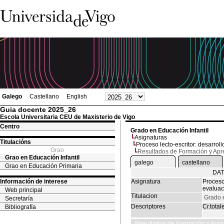
Galego
Castellano
English
Guia docente 2025_26
Escola Universitaria CEU de Maxisterio de Vigo
Centro
Grado en Educación Infantil
Asignaturas
Titulacións
Proceso lecto-escritor: desarroll
Grao
Resultados de Formación y Apr
Grao en Educación Infantil
galego
castellano
Grao en Educación Primaria
DAT
Información de interese
Asignatura
Proceso 
evaluac
Web principal
Titulacion
Grado e
Secretaría
Descriptores
Cr.total
Bibliografía
Resultados de Formación y Apre