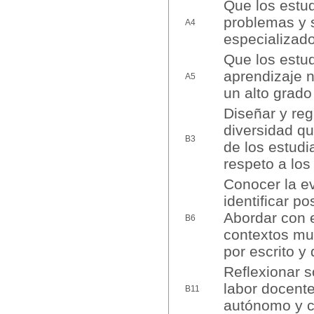
Que los estud
problemas y 
A4
especializado
Que los estud
aprendizaje 
A5
un alto grad
Diseñar y reg
diversidad qu
B3
de los estudi
respeto a lo
Conocer la ev
identificar p
Abordar con e
B6
contextos mul
por escrito y
Reflexionar s
labor docente
B11
autónomo y c