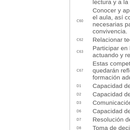
lectura y a la
Conocer y apl
el aula, así 
C60
necesarias pa
convivencia.
Relacionar teo
C62
Participar en
C63
actuando y re
Estas compete
quedarán ref
C67
formación adq
Capacidad de 
D1
Capacidad de 
D2
Comunicación 
D3
Capacidad de
D6
Resolución d
D7
Toma de deci
D8