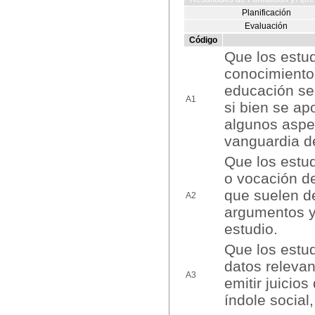
Planificación
Evaluación
Código
Que los estu
conocimientos
educación sec
A1
si bien se ap
algunos aspe
vanguardia d
Que los estud
o vocación d
que suelen d
A2
argumentos y
estudio.
Que los estud
datos relevan
A3
emitir juicio
índole social,