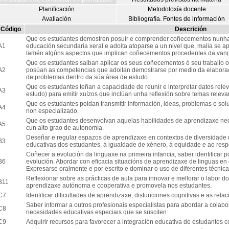
Planificación
Metodoloxía docente
Avaliación
Bibliografía. Fontes de información
Código
Descrición
Que os estudantes demostren posuír e comprender coñecementos nunha 
A1
educación secundaria xeral e adoita atoparse a un nivel que, malia se ap
tamén algúns aspectos que implican coñecementos procedentes da van
Que os estudantes saiban aplicar os seus coñecementos ó seu traballo 
A2
posúan as competencias que adoitan demostrarse por medio da elaborac
de problemas dentro da súa área de estudo.
Que os estudantes teñan a capacidade de reunir e interpretar datos rel
A3
estudo) para emitir xuízos que inclúan unha reflexión sobre temas relevant
Que os estudantes poidan transmitir información, ideas, problemas e sol
A4
non especializado.
Que os estudantes desenvolvan aquelas habilidades de aprendizaxe nec
A5
cun alto grao de autonomía.
Deseñar e regular espazos de aprendizaxe en contextos de diversidade
B3
educativas dos estudantes, á igualdade de xénero, á equidade e ao res
Coñecer a evolución da linguaxe na primeira infancia, saber identificar p
B6
evolución. Abordar con eficacia situacións de aprendizaxe de linguas en c
Expresarse oralmente e por escrito e dominar o uso de diferentes técnica
Reflexionar sobre as prácticas de aula para innovar e mellorar o labor do
B11
aprendizaxe autónoma e cooperativa e promovela nos estudantes.
C7
Identificar dificultades de aprendizaxe, disfunciones cognitivas e as rela
Saber informar a outros profesionais especialistas para abordar a colabo
C8
necesidades educativas especiais que se susciten
C9
Adquirir recursos para favorecer a integración educativa de estudantes co