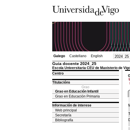
Galego
Castellano
English
Guia docente 2024_25
Escola Universitaria CEU de Maxisterio de Vig
Centro
G
Titulacións
Grao
Grao en Educación Infantil
Grao en Educación Primaria
Información de interese
M
Web principal
T
Secretaría
D
Bibliografía