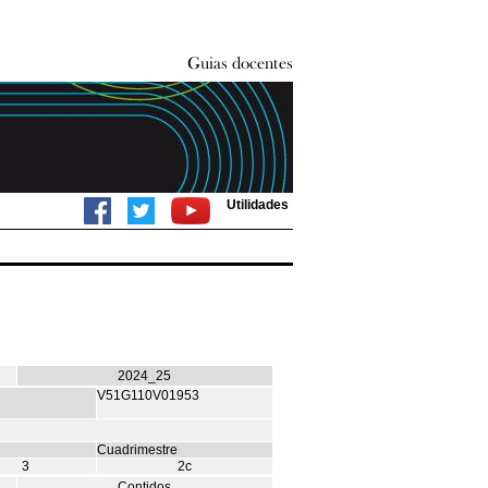
Utilidades
2024_25
V51G110V01953
Cuadrimestre
3
2c
Contidos