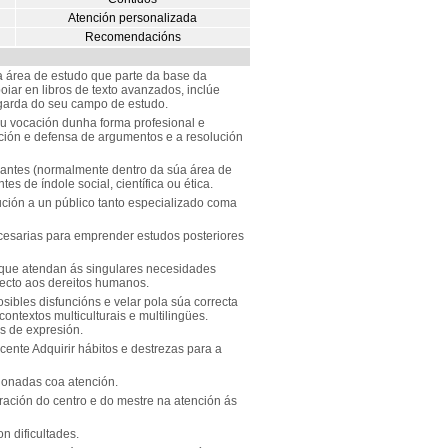
Atención personalizada
Recomendacións
área de estudo que parte da base da
oiar en libros de texto avanzados, inclúe
garda do seu campo de estudo.
ou vocación dunha forma profesional e
ión e defensa de argumentos e a resolución
evantes (normalmente dentro da súa área de
es de índole social, científica ou ética.
ución a un público tanto especializado coma
esarias para emprender estudos posteriores
 que atendan ás singulares necesidades
pecto aos dereitos humanos.
osibles disfuncións e velar pola súa correcta
ontextos multiculturais e multilingües.
s de expresión.
cente Adquirir hábitos e destrezas para a
cionadas coa atención.
ración do centro e do mestre na atención ás
n dificultades.