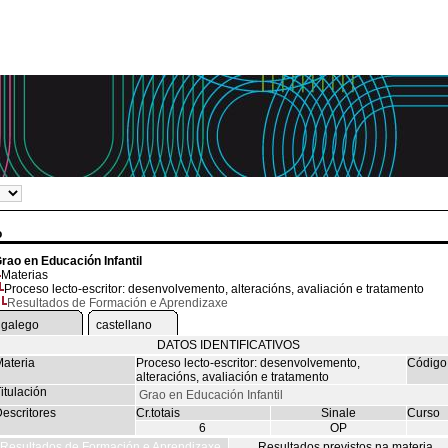
o
rao en Educación Infantil
Materias
Proceso lecto-escritor: desenvolvemento, alteracións, avaliación e tratamento
Resultados de Formación e Aprendizaxe
galego
castellano
DATOS IDENTIFICATIVOS
ateria
Proceso lecto-escritor: desenvolvemento,
Código
alteracións, avaliación e tratamento
itulación
Grao en Educación Infantil
escritores
Cr.totais
Sinale
Curso
6
OP
Resultados de Formación e Aprendizaxe
Resultados previstos na materia