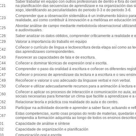
Saber traballar en equipo con outros profesionais de dentro e fóra do ce
C21
na planificación das secuencias de aprendizaxe e na organización das si
xogo, identificando as peculiaridades do periodo 0-3 e do periodo 3-6.
Comprender que a observación sistemática é un instrumento básico para p
C23
realidade, así como contribuír á innovación e a mellóraa en educación infa
Abordar análise de campo mediante metodoloxía observacional utilizand
C25
e audiovisuales.
C26
Saber analizar os datos obtidos, comprender críticamente a realidade e 
C29
Valorar a importancia do traballo en equipo
Coñecer o currículo de lingua e lectoescritura desta etapa así como as 
C42
das aprendizaxes correspondentes.
C43
Favorecer as capacidades de fala e de escritura.
C44
Coñecer e dominar técnicas de expresión oral e escrita.
C46
Comprender o paso da oralidad á escritura e coñecer os diferentes regist
C47
Coñecer o proceso de aprendizaxe da lectura e a escritura e o seu ensin
C49
Recoñecer e valorar o uso adecuado da linguaxe verbal e non verbal.
C50
Coñecer e utilizar adecuadamente recursos para a animación á lectura e 
Coñecer e aplicar os procesos de interacción e comunicación no aula, a
C60
sociais necesarias para fomentar un clima que facilite a aprendizaxe e a
C62
Relacionar teoría e práctica coa realidade do aula e do centro.
C63
Participar na actividade docente e aprender a saber facer, actuando e re
Estas competencias, xunto coas propias do resto de materias, quedarán r
C67
compendia a formación adquirida ao longo de todos os ensinos descritos
D1
Capacidade de análise e síntese
D2
Capacidade de organización e planificación
D3
Comunicación oral e escrita