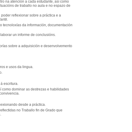
ntro na atención a cada estudante, así como
tuacións de traballo no aula e no espazo de
oder reflexionar sobre a práctica e a
ntil.
o tecnoloxías da información, documentación
elaborar un informe de conclusións.
teorías sobre a adquisición e desenvolvemento
ros e usos da lingua.
o.
á escritura.
sí como dominar as destrezas e habilidades
 convivencia.
flexionando desde a práctica.
eflectidas no Traballo fin de Grado que
.