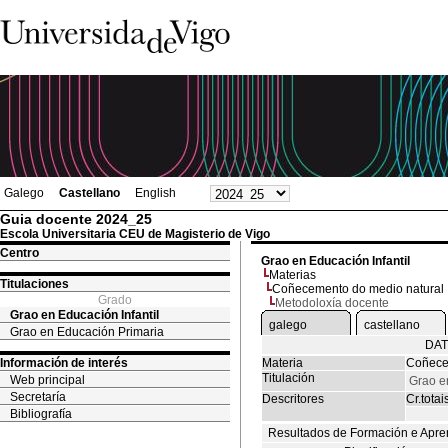
Galego
Castellano
English
Guia docente 2024_25
Escola Universitaria CEU de Magisterio de Vigo
Centro
Grao en Educación Infantil
Materias
Titulaciones
Coñecemento do medio natural
Grado
Metodoloxía docente
Grao en Educación Infantil
galego
castellano
Grao en Educación Primaria
DAT
Información de interés
Materia
Coñece
Titulación
Web principal
Grao en
Secretaría
Descritores
Cr.totai
Bibliografía
Resultados de Formación e Apre