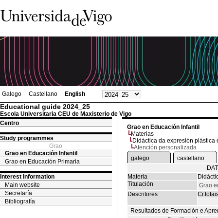
Galego
Castellano
English
Educational guide 2024_25
Escola Universitaria CEU de Maxisterio de Vigo
Centro
Grao en Educación Infantil
Materias
Study programmes
Didáctica da expresión plástica 
Grao
Atención personalizada
Grao en Educación Infantil
galego
castellano
Grao en Educación Primaria
DAT
Interest Information
Materia
Didácti
Titulación
Main website
Grao en
Secretaría
Descritores
Cr.totai
Bibliografía
Resultados de Formación e Apre