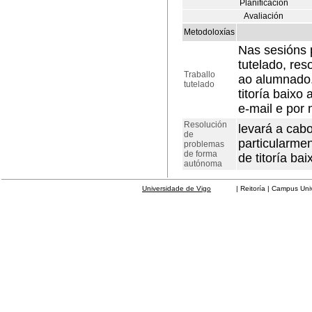
Planificación
Avaliación
Metodoloxías
Nas sesións p
tutelado, res
Traballo
ao alumnado.
tutelado
titoría baixo
e-mail e por 
Resolución
levará a cab
de
particularmen
problemas
de forma
de titoría ba
autónoma
Universidade de Vigo
| Reitoría | Campus Universit